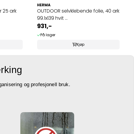
HERMA
r 25 ark
OUTDOOR selvklebende folie, 40 ark
99.1x139 hvit ...
931,-
På lager
Kjøp
erking
ganisering og profesjonell bruk.