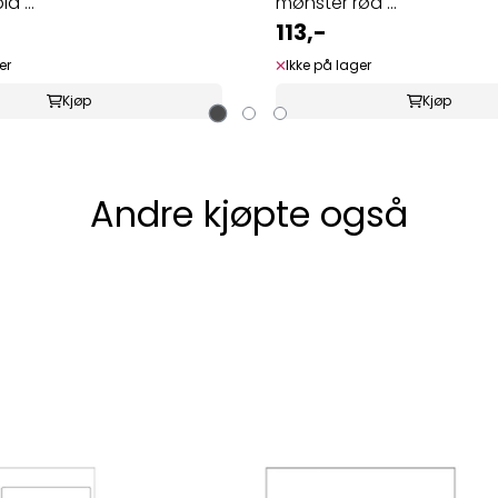
å ...
mønster rød ...
113,-
er
Ikke på lager
Kjøp
Kjøp
Andre kjøpte også