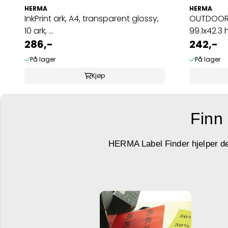
HERMA
HERMA
InkPrint ark, A4, transparent glossy,
OUTDOOR s
10 ark, ...
99.1x42.3 hv
286,-
242,-
På lager
På lager
Kjøp
Finn 
HERMA Label Finder hjelper deg 