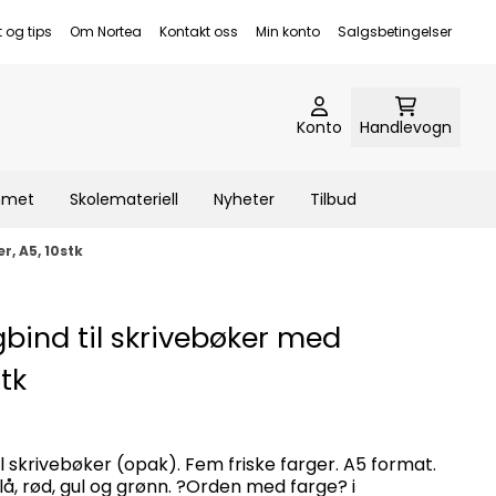
t og tips
Om Nortea
Kontakt oss
Min konto
Salgsbetingelser
Konto
Handlevogn
emmet
Skolemateriell
Nyheter
Tilbud
, A5, 10stk
gbind til skrivebøker med
tk
il skrivebøker (opak). Fem friske farger. A5 format.
 blå, rød, gul og grønn. ?Orden med farge? i