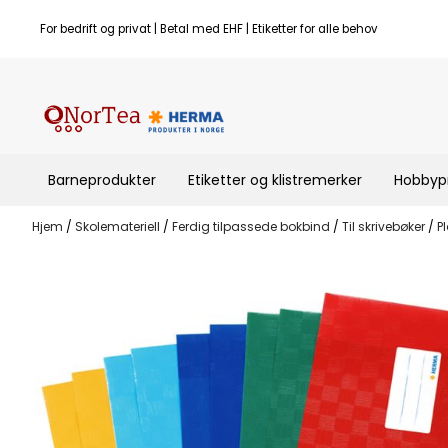
Hopp til innhold
For bedrift og privat | Betal med EHF | Etiketter for alle behov
Barneprodukter
Etiketter og klistremerker
Hobbyp
Hjem
/
Skolemateriell
/
Ferdig tilpassede bokbind
/
Til skrivebøker
/
P