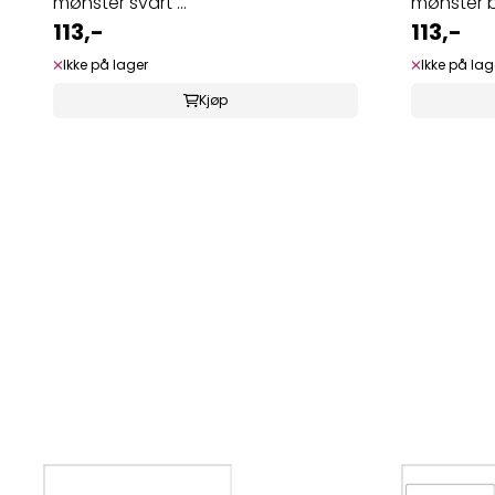
mønster svart ...
mønster bl
113,-
113,-
Ikke på lager
Ikke på lag
Kjøp