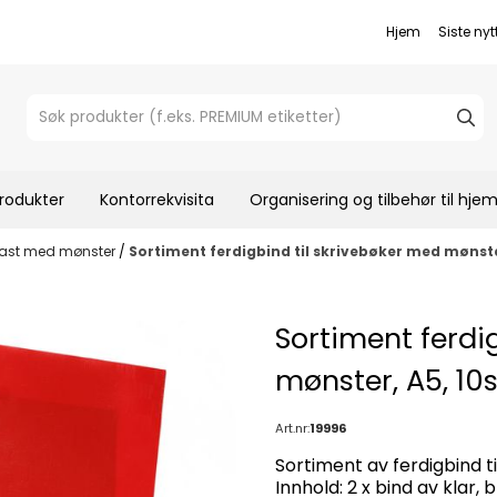
Hjem
Siste nyt
rodukter
Kontorrekvisita
Organisering og tilbehør til hj
last med mønster
/
Sortiment ferdigbind til skrivebøker med mønster
Sortiment ferdi
mønster, A5, 10s
Art.nr:
19996
Sortiment av ferdigbind t
Innhold: 2 x bind av klar,