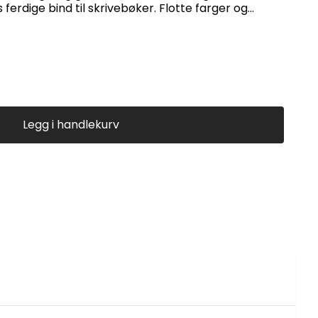
rdige bind til skrivebøker. Flotte farger og
lse mot smuss og søl.
Legg i handlekurv