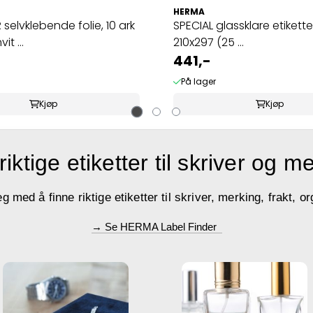
HERMA
elvklebende folie, 10 ark
SPECIAL glassklare etikette
it ...
210x297 (25 ...
441,-
På lager
Kjøp
Kjøp
riktige etiketter til skriver og m
med å finne riktige etiketter til skriver, merking, frakt, or
→ Se HERMA Label Finder