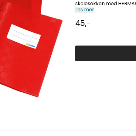
skolesekken med HERMAs fe
design. Effektiv beskytte
Les mer
45,-