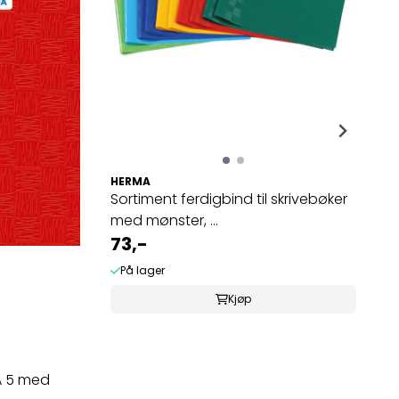
HERMA
Sortiment ferdigbind til skrivebøker
med mønster, ...
73,-
På lager
Kjøp
 A 5 med