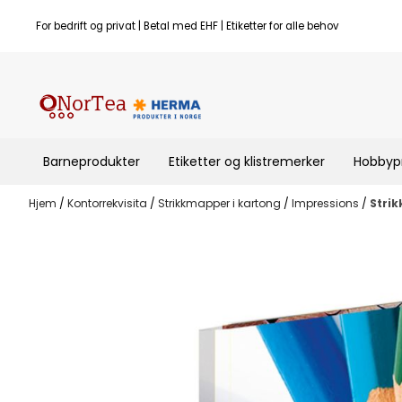
Hopp til innhold
For bedrift og privat | Betal med EHF | Etiketter for alle behov
Barneprodukter
Etiketter og klistremerker
Hobbyp
Hjem
/
Kontorrekvisita
/
Strikkmapper i kartong
/
Impressions
/
Strik