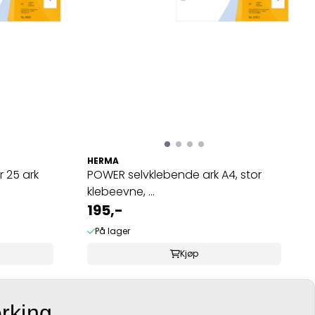
HERMA
r 25 ark
POWER selvklebende ark A4, stor
klebeevne, ...
195,-
På lager
Kjøp
erking