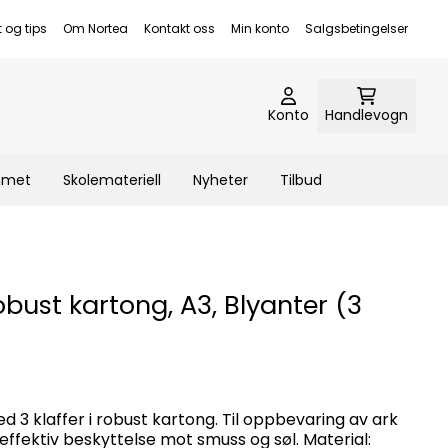
t og tips
Om Nortea
Kontakt oss
Min konto
Salgsbetingelser
Konto
Handlevogn
emmet
Skolemateriell
Nyheter
Tilbud
bust kartong, A3, Blyanter (3
3 klaffer i robust kartong. Til oppbevaring av ark
ffektiv beskyttelse mot smuss og søl. Material: