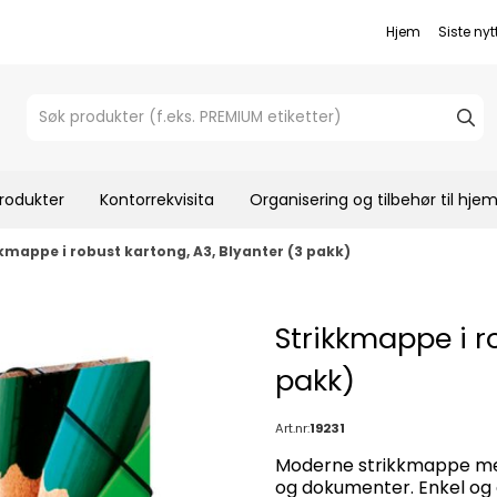
Hjem
Siste nyt
rodukter
Kontorrekvisita
Organisering og tilbehør til hj
kmappe i robust kartong, A3, Blyanter (3 pakk)
Strikkmappe i ro
pakk)
Art.nr:
19231
Moderne strikkmappe med 
og dokumenter. Enkel og e