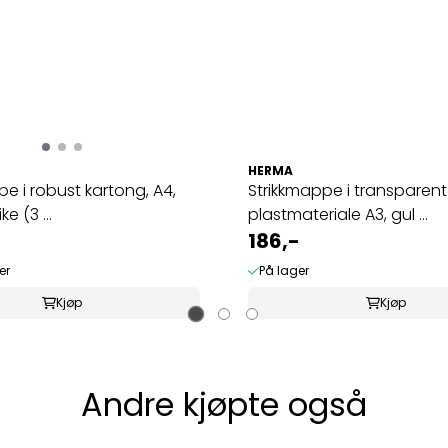
HERMA
pe i robust kartong, A4,
Strikkmappe i transparent
e (3 ...
plastmateriale A3, gul ...
186,-
er
På lager
Kjøp
Kjøp
Andre kjøpte også