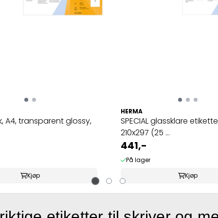
HERMA
rk, A4, transparent glossy,
SPECIAL glassklare etikette
210x297 (25 ...
441,-
På lager
Kjøp
Kjøp
riktige etiketter til skriver og m