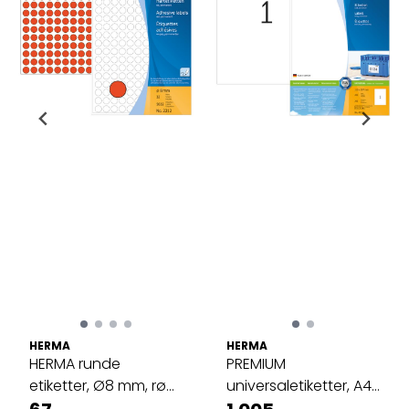
HERMA
HERMA
HERMA runde
PREMIUM
etiketter, Ø8 mm, rød
universaletiketter, A4,
(5632 stk)
200 ark, 210x297 ...