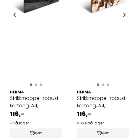
HERMA
HERMA
Strikkmappe i robust
Strikkmappe i robust
kartong, A4,
kartong, A4,
Skateboard (3 ...
116,-
Montainbike (3 ...
116,-
På lager
Ikke på lager
Kjøp
Kjøp