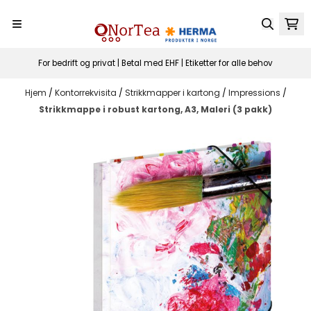
Hopp til innhold
For bedrift og privat | Betal med EHF | Etiketter for alle behov
Hjem
/
Kontorrekvisita
/
Strikkmapper i kartong
/
Impressions
/
Strikkmappe i robust kartong, A3, Maleri (3 pakk)