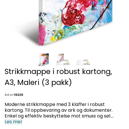
Strikkmappe i robust kartong,
A3, Maleri (3 pakk)
Art.nr:
19229
Moderne strikkmappe med 3 klaffer i robust
kartong. Til oppbevaring av ark og dokumenter.
Enkel og effektiv beskyttelse mot smuss og søl.
Material: polypropylen.
Les mer