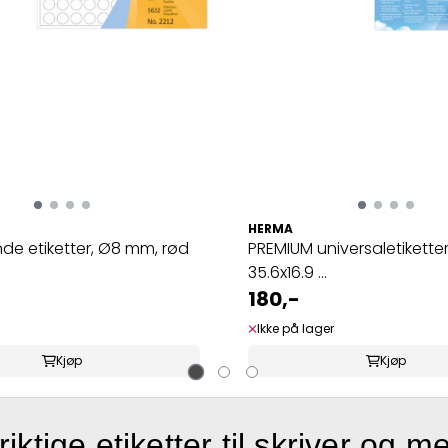
HERMA
de etiketter, Ø8 mm, rød
PREMIUM universaletiketter
35.6x16.9 ...
180,-
Ikke på lager
Kjøp
Kjøp
riktige etiketter til skriver og m