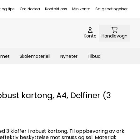
t og tips
Om Nortea
Kontakt oss
Min konto
Salgsbetingelser
Konto
Handlevogn
emmet
Skolemateriell
Nyheter
Tilbud
bust kartong, A4, Delfiner (3
3 klaffer i robust kartong. Til oppbevaring av ark
ffektiv beskyttelse mot smuss og søl. Material: