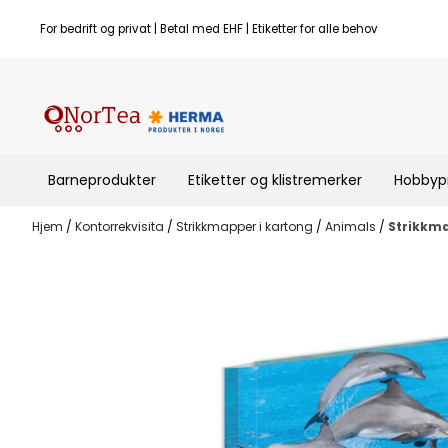
Hopp til innhold
For bedrift og privat | Betal med EHF | Etiketter for alle behov
Barneprodukter
Etiketter og klistremerker
Hobbyp
Hjem
/
Kontorrekvisita
/
Strikkmapper i kartong
/
Animals
/
Strikkma