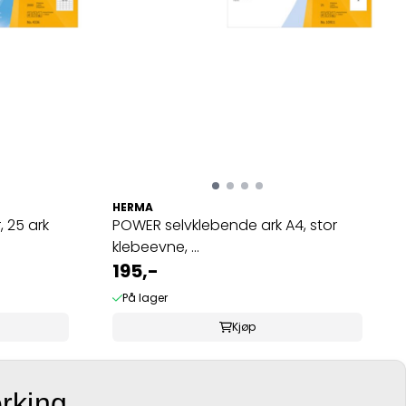
HERMA
, 25 ark
POWER selvklebende ark A4, stor
klebeevne, ...
195,-
På lager
Kjøp
erking