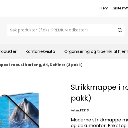
Hjem
Siste nyt
rodukter
Kontorrekvisita
Organisering og tilbehør til hj
ppe i robust kartong, A4, Delfiner (3 pakk)
Strikkmappe i ro
pakk)
Art.nr:
19213
Moderne strikkmappe med 
og dokumenter. Enkel og e