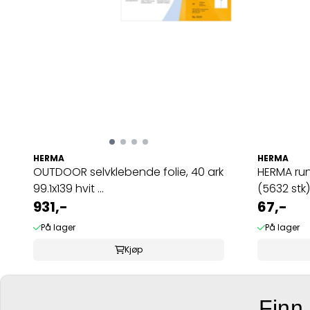
HERMA
HERMA
OUTDOOR selvklebende folie, 40 ark
HERMA run
99.1x139 hvit ...
(5632 stk)
931,-
67,-
På lager
På lager
Kjøp
Finn 