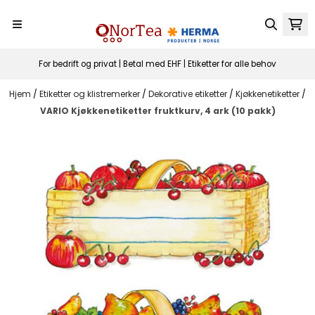
Hopp til innhold
For bedrift og privat | Betal med EHF | Etiketter for alle behov
Hjem
/
Etiketter og klistremerker
/
Dekorative etiketter
/
Kjøkkenetiketter
/
VARIO Kjøkkenetiketter fruktkurv, 4 ark (10 pakk)