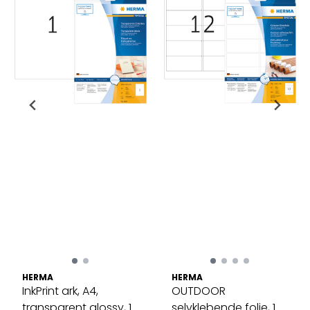
HERMA
HERMA
InkPrint ark, A4,
OUTDOOR
transparent glossy, 10
selvklebende folie, 10