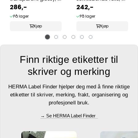
ark, ...
286,-
ark 99.1x42.3 hvit ...
242,-
På lager
På lager
Kjøp
Kjøp
Finn riktige etiketter til
skriver og merking
HERMA Label Finder hjelper deg med å finne riktige
etiketter til skriver, merking, frakt, organisering og
profesjonell bruk.
→ Se HERMA Label Finder