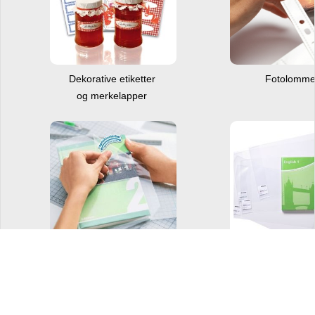
Dekorative etiketter
Fotolomm
og merkelapper
Bokbind på rull
Ferdig brett
bokbind